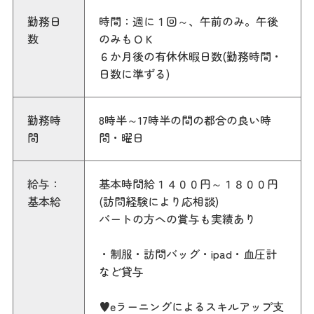
勤務日
時間：週に１回～、午前のみ。午後
数
のみもＯＫ
６か月後の有休休暇日数(勤務時間・
日数に準ずる)
勤務時
8時半～17時半の間の都合の良い時
間
間・曜日
給与：
基本時間給１４００円～１８００円
基本給
(訪問経験により応相談)
パートの方への賞与も実績あり
・制服・訪問バッグ・ipad・血圧計
など貸与
♥eラーニングによるスキルアップ支